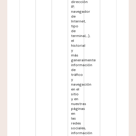
dirección
IP,
navegador
de
Internet,
tipo
de
terminal,...),
el
historial
y
más
generalmente
información
de
tráfico
y
navegación
en el
sitio
y en
nuestras
páginas
en
las
redes
sociales,
información