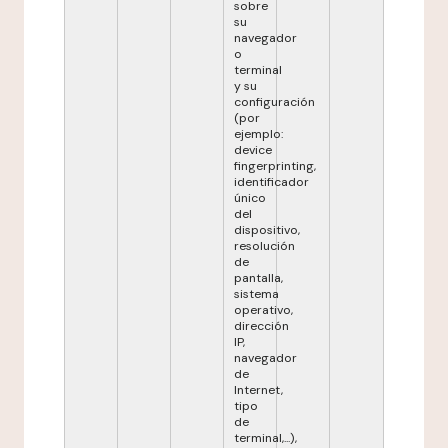
sobre
su
navegador
o
terminal
y su
configuración
(por
ejemplo:
device
fingerprinting,
identificador
único
del
dispositivo,
resolución
de
pantalla,
sistema
operativo,
dirección
IP,
navegador
de
Internet,
tipo
de
terminal,...),