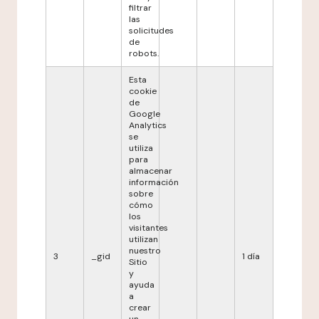
filtrar
las
solicitudes
de
robots.
Esta
cookie
de
Google
Analytics
se
utiliza
para
almacenar
información
sobre
cómo
los
visitantes
utilizan
nuestro
3
_gid
1 día
Sitio
y
ayuda
a
crear