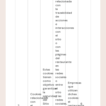
relacionada
con
la
trazabilidad
de
acciones
e
interacciones
con
el
sitio
o
con
las
páginas
del
restaurante
en
Estas
las
cookies
redes
tienen
sociales
como
o
Empresas
objetivo
entre
que
garantizar
el
utilizan
la
sitio
Cookies
dichas
seguridad
y las
relacionadas
cookies:
del
redes
con
el
Sitio
sociales,
6
2
el
restaurante