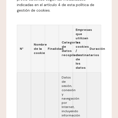
indicadas en el artículo 4 de esta política de
gestión de cookies.
Empresas
que
utilizan
Categorías
las
Nombre
de
cookies
N°
de la
Finalidad
Duración
datos
/
cookie
recopilados
destinatarios
de
los
datos
Datos
de
sesión,
conexión
y
navegación
por
Internet,
incluyendo
información