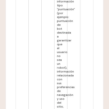
información
tipo
"puntuación"
(por
ejemplo:
puntuación
de
bot
destinada
a
garantizar
que
el
usuario
no
sea
un
robot),
información
relacionada
con
sus
preferencias
de
navegación
y uso
del
sitio,