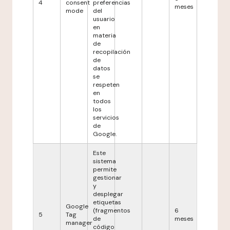
4
consent
preferencias
meses
mode
del
usuario
en
materia
de
recopilación
de
datos
se
respeten
en
todos
los
servicios
de
Google.
Este
sistema
permite
gestionar
y
desplegar
etiquetas
Google
(fragmentos
6
5
Tag
de
meses
manager
código