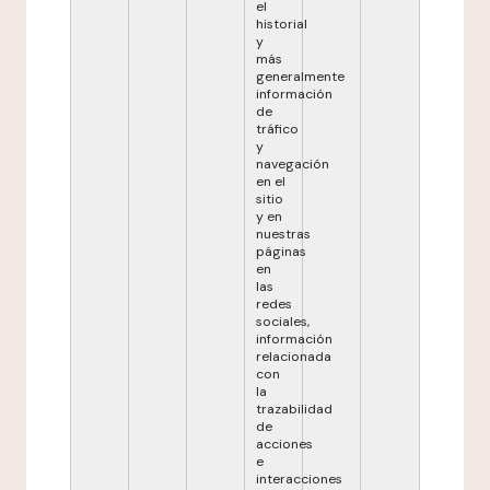
el
historial
y
más
generalmente
información
de
tráfico
y
navegación
en el
sitio
y en
nuestras
páginas
en
las
redes
sociales,
información
relacionada
con
la
trazabilidad
de
acciones
e
interacciones