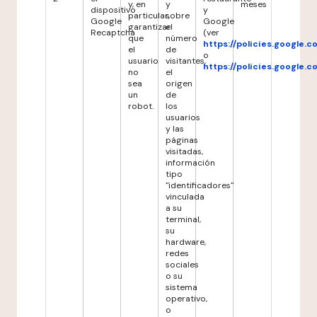
y, en
y
meses
dispositivo
y
particular,
sobre
Google
Google
garantizar
el
Recaptcha
(ver
que
número
https://policies.google.
el
de
o
usuario
visitantes,
https://policies.google.
no
el
sea
origen
un
de
robot.
los
usuarios
y las
páginas
visitadas,
información
tipo
"identificadores"
vinculada
a su
terminal,
su
hardware,
redes
sociales
o su
sistema
operativo,
o