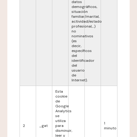
datos
demográficos,
situación
familiar/marital,
actividad/estado
profesional,...)
no
nominativos
(es
decir,
específicos
del
identificador
del
usuario
de
Internet).
Esta
cookie
de
Google
Analytics
se
utiliza
1
2
_gat
para
minuto
disminuir,
leer y