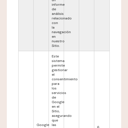
un
informe
de
análisis
relacionado
con
la
navegación
en
nuestro
Sitio.
Este
sistema
permite
gestionar
el
consentimiento
para
los
servicios
de
Google
en el
Sitio,
asegurando
que
Google
las
6