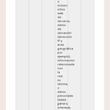
o
incluso
sitios
web
de
terceros,
datos
de
ubicación
(dirección
IP y
área
geográfica
por
ejemplo),
información
relacionada
con
la
red,
su
idioma,
o
datos
personales
(edad,
género,
intereses,