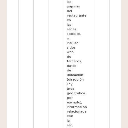
las
páginas
del
restaurante
en
las
redes
sociales,
o
incluso
sitios
web
de
terceros,
datos
de
ubicación
(dirección
IP y
área
geográfica
por
ejemplo),
información
relacionada
con
la
red,