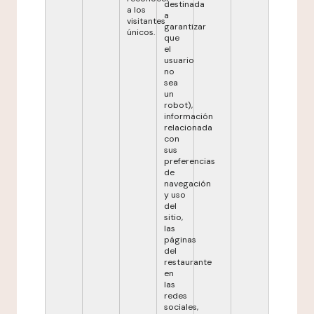
destinada
a los
a
visitantes
garantizar
únicos.
que
el
usuario
no
sea
un
robot),
información
relacionada
con
sus
preferencias
de
navegación
y uso
del
sitio,
las
páginas
del
restaurante
en
las
redes
sociales,