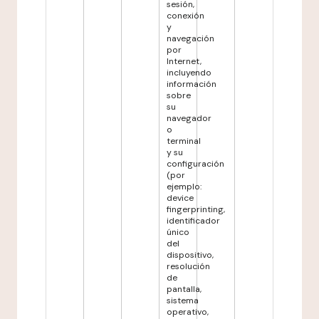
sesión,
conexión
y
navegación
por
Internet,
incluyendo
información
sobre
su
navegador
o
terminal
y su
configuración
(por
ejemplo:
device
fingerprinting,
identificador
único
del
dispositivo,
resolución
de
pantalla,
sistema
operativo,