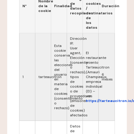
Nombre
de
cookies
N°
de la
Finalidad
Duración
datos
/
cookie
recopilados
destinatarios
de
los
datos
Dirección
IP,
Esta
User
cookie
agent,
El
conserva
Elección
restaurante
las
(consentimiento
y
elecciones
o
Tarteaucitron
del
rechazo),
(Amauri
usuario
6
1
tarteaucitron
tipos
Champeaux,
en
meses
de
empresa
materia
cookies
individual
de
o de
(EI) –
cookies
proveedores
ver
(consentimiento
(emisores
https://tarteaucitron.io/
o
de
rechazo).
cookies)
afectados
Datos
de