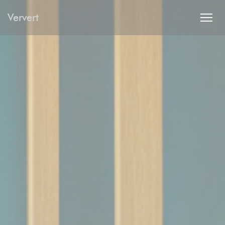
Cookies beheer paneel
Ververt