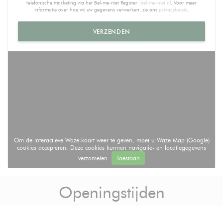
telefonische marketing via het Bel-me-niet Register:
bel-me-niet.nl
. Voor meer
informatie over hoe wij uw gegevens verwerken, zie ons
privacybeleid
.
Om de interactieve Waze-kaart weer te geven, moet u Waze Map (Google)
cookies accepteren. Deze cookies kunnen navigatie- en locatiegegevens
verzamelen.
Toestaan
Openingstijden