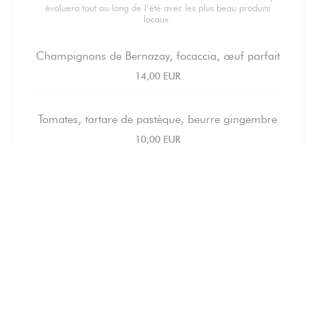
évoluera tout au long de l’été avec les plus beau produits
locaux.
Champignons de Bernazay, focaccia, œuf parfait
14,00 EUR
Tomates, tartare de pastèque, beurre gingembre
10,00 EUR
Langoustines, siphon pommes de terre, chorizo
18,00 EUR
Sandre de Vendée, concombre, sabayon verjus
15,00 EUR
Faux-filet de veau, jus réduit/ gremolatta,