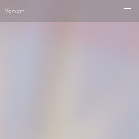
Cookies beheer paneel
Ververt