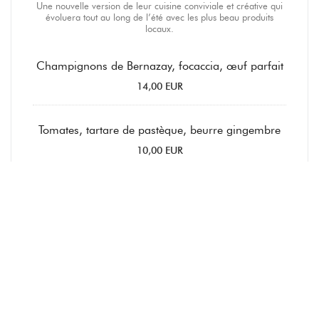
Une nouvelle version de leur cuisine conviviale et créative qui
évoluera tout au long de l’été avec les plus beau produits
locaux.
Champignons de Bernazay, focaccia, œuf parfait
14,00 EUR
Tomates, tartare de pastèque, beurre gingembre
10,00 EUR
Langoustines, siphon pommes de terre, chorizo
18,00 EUR
Silure de Loire, piperade de poivrons, sauce
melon
15,00 EUR