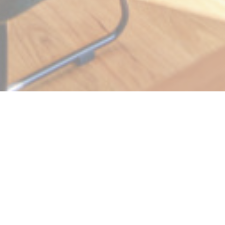
Ververt
Ververt est un restaurant proposant une cuisine
créative, locale et fraiche ainsi qu'une large sélection
de vins naturels. Il est situé au coeur d'un village de
charme des bords de Loire: Montsoreau