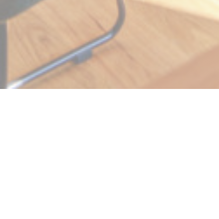
Ververt
Ververt je restaurace nabízející kreativní, místní a
čerstvou kuchyni, stejně jako široký výběr přírodních
vín. Nachází se v samém srdci půvabné vesnice na
břehu Loiry: Montsoreau