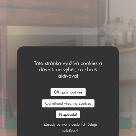
Tato stránka využívá cookies a
dává ti na výběr, co chceš
aktivovat
VERVERT
OK, přijmout vše
VERVERT
|
MONTSOREAU
Odmítnout všechny cookies
Přizpůsobit
REZERVOVAT STŮL
Zásady ochrany osobních údajů
undefined