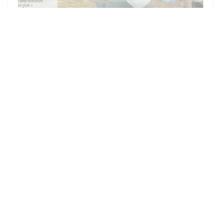
10/08/2021
LA CÔTE DE COCHON ANOBLIE
La Côte de cochon de notre éleveur Bruno Lecocq est mise à
l'honneur!!
Merci au courrier de l'ouest pour ce bel article!
((OTEVŘE SE V NOVÉ
ZOBRAZIT ČLÁNEK V TISKU