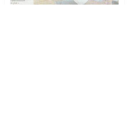
10/08/2021
LA CÔTE DE COCHON ANOBLIE
La Côte de cochon de notre éleveur Bruno Lecocq est mise à
l'honneur!!
Merci au courrier de l'ouest pour ce bel article!
((ABRE EN UNA NUE
MIRA EL ARTICULO DE PRENSA