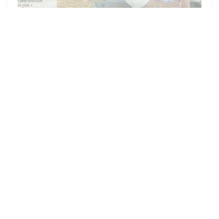
10/08/2021
LA CÔTE DE COCHON ANOBLIE
La Côte de cochon de notre éleveur Bruno Lecocq est mise à
l'honneur!!
Merci au courrier de l'ouest pour ce bel article!
((ABRE NUMA NOVA 
VER O ARTIGO DA IMPRENSA