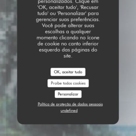
personalizados. Clique em
'OK, aceitar tudo', 'Recusar
tudo' ou 'Personalizar' para
gerenciar suas preferências.
Você pode alterar suas
escolhas a qualquer
momento clicando no ícone
de cookie no canto inferior
esquerdo das páginas do
site.
OK, aceitar tudo
Proíbe todos cookies
Personalizar
Política de proteção de dados pessoais
undefined