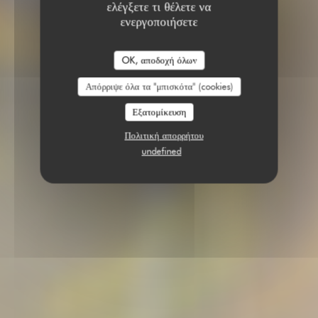
ελέγξετε τι θέλετε να
ενεργοποιήσετε
OK, αποδοχή όλων
Απόρριψε όλα τα "μπισκότα" (cookies)
Εξατομίκευση
Πολιτική απορρήτου
undefined