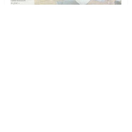
10/08/2021
LA CÔTE DE COCHON ANOBLIE
La Côte de cochon de notre éleveur Bruno Lecocq est mise à
l'honneur!!
Merci au courrier de l'ouest pour ce bel article!
((OUVRE UNE NOUVELLE FEN
VOIR L'ARTICLE