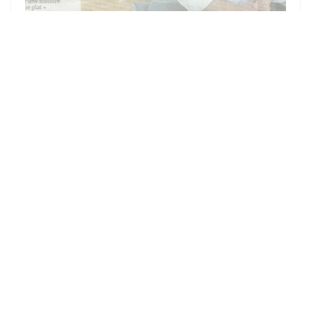
10/08/2021
LA CÔTE DE COCHON ANOBLIE
La Côte de cochon de notre éleveur Bruno Lecocq est mise à
l'honneur!!
Merci au courrier de l'ouest pour ce bel article!
((OUVRE UNE NOUVELLE FEN
VOIR L'ARTICLE