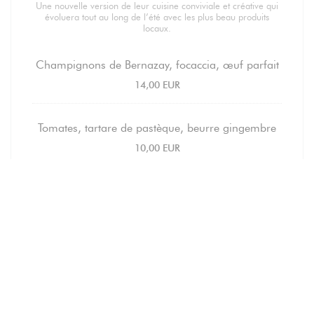
Une nouvelle version de leur cuisine conviviale et créative qui
évoluera tout au long de l’été avec les plus beau produits
locaux.
Champignons de Bernazay, focaccia, œuf parfait
14,00 EUR
Tomates, tartare de pastèque, beurre gingembre
10,00 EUR
Langoustines, siphon pommes de terre, chorizo
18,00 EUR
Silure de Loire, piperade de poivrons, sauce
melon
15,00 EUR