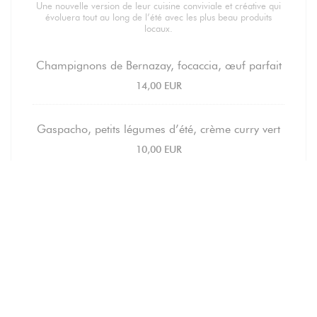
Une nouvelle version de leur cuisine conviviale et créative qui
évoluera tout au long de l’été avec les plus beau produits
locaux.
Champignons de Bernazay, focaccia, œuf parfait
14,00 EUR
Gaspacho, petits légumes d’été, crème curry vert
10,00 EUR
Nage de langoustines glacée, tomates, framboise
18,00 EUR
Thon rouge de ligne, piperade de poivrons, sauce
melon
16,00 EUR